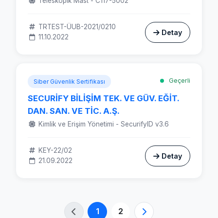
Teleskopik Mast - C117-5002
TRTEST-ÜUB-2021/0210
Detay
11.10.2022
Geçerli
Siber Güvenlik Sertifikası
SECURİFY BİLİŞİM TEK. VE GÜV. EĞİT.
DAN. SAN. VE TİC. A.Ş.
Kimlik ve Erişim Yönetimi - SecurifyID v3.6
KEY-22/02
Detay
21.09.2022
1
2