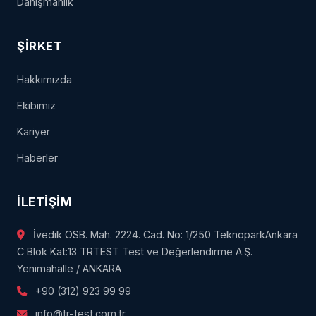
Danışmanlık
ŞIRKET
Hakkımızda
Ekibimiz
Kariyer
Haberler
İLETIŞIM
İvedik OSB. Mah. 2224. Cad. No: 1/250 TeknoparkAnkara
C Blok Kat:13 TRTEST Test ve Değerlendirme A.Ş.
Yenimahalle / ANKARA
+90 (312) 923 99 99
info@tr-test.com.tr