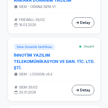
ANKARA DONANIM YAZILIM
SIEM - ORIANA SIEM V1
FIREWALL-26/02
Detay
16.03.2026
Geçerli
Siber Güvenlik Sertifikası
İNNOTİM YAZILIM
TELEKOMÜNİKASYON VE DAN. TİC. LTD.
ŞTİ.
SIEM - LOGSIGN v6.4
SIEM-26/02
Detay
30.01.2026