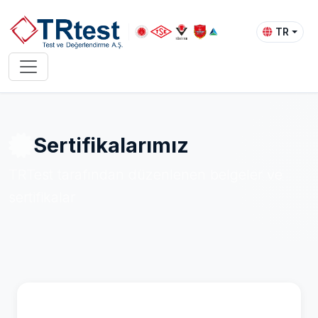
TR
Sertifikalarımız
TRTest tarafından düzenlenen belgeler ve
sertifikalar
Belge Kategorileri