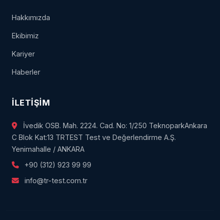
Hakkımızda
Ekibimiz
Kariyer
Haberler
İLETIŞIM
İvedik OSB. Mah. 2224. Cad. No: 1/250 TeknoparkAnkara
C Blok Kat:13 TRTEST Test ve Değerlendirme A.Ş.
Yenimahalle / ANKARA
+90 (312) 923 99 99
info@tr-test.com.tr