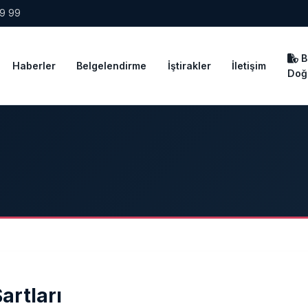
99 99
B
Haberler
Belgelendirme
İştirakler
İletişim
Doğ
artları