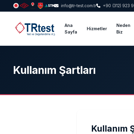
info@tr-test.com.tr
+90 (312) 923 
Ana
Neden
Hizmetler
Sayfa
Biz
Kullanım Şartları
Kullanım Ş