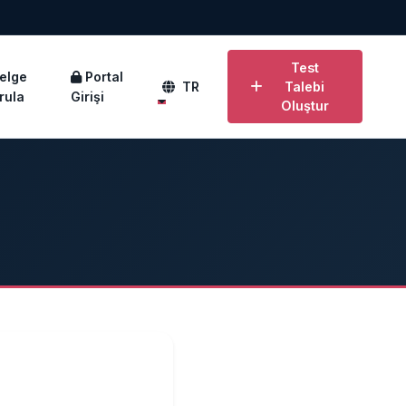
Test
elge
Portal
TR
Talebi
rula
Girişi
Oluştur