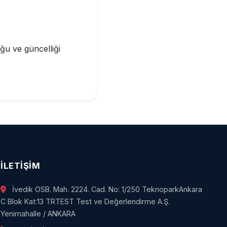
uğu ve güncelliği
İLETIŞIM
İvedik OSB. Mah. 2224. Cad. No: 1/250 TeknoparkAnkara
C Blok Kat:13 TRTEST Test ve Değerlendirme A.Ş.
Yenimahalle / ANKARA