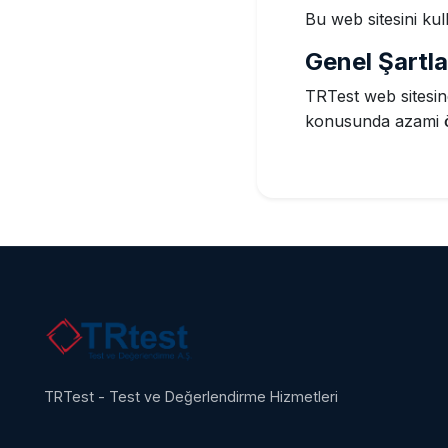
Bu web sitesini kul
Genel Şartla
TRTest web sitesind
konusunda azami ö
TRTest - Test ve Değerlendirme Hizmetleri