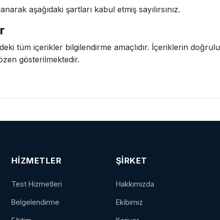
lanarak aşağıdaki şartları kabul etmiş sayılırsınız.
r
eki tüm içerikler bilgilendirme amaçlıdır. İçeriklerin doğrul
zen gösterilmektedir.
HIZMETLER
ŞIRKET
Test Hizmetleri
Hakkımızda
Belgelendirme
Ekibimiz