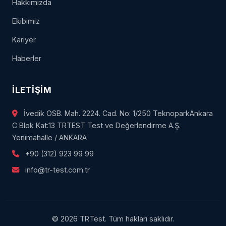
Hakkımızda
Ekibimiz
Kariyer
Haberler
İLETIŞIM
İvedik OSB. Mah. 2224. Cad. No: 1/250 TeknoparkAnkara
C Blok Kat:13 TRTEST Test ve Değerlendirme A.Ş.
Yenimahalle / ANKARA
+90 (312) 923 99 99
info@tr-test.com.tr
© 2026 TRTest. Tüm hakları saklıdır.